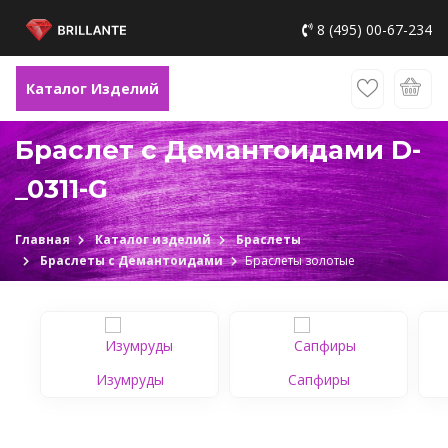
8 (495) 00-67-234
Каталог Изделий
Браслет с Демантоидами D-
_0311-G
Главная
Каталог изделий
Браслеты
Браслеты с Демантоидами
Браслеты золотые
Изумруды
Сапфиры