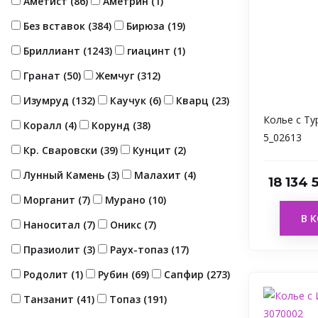
Аметист (
86
)
Аметрин (
1
)
Без вставок (
384
)
Бирюза (
19
)
Бриллиант (
1243
)
гиацинт (
1
)
Гранат (
50
)
Жемчуг (
312
)
Изумруд (
132
)
Каучук (
6
)
Кварц (
23
)
Колье с Т
Коралл (
4
)
Корунд (
38
)
5_02613
Кр. Сваровски (
39
)
Кунцит (
2
)
Лунный Камень (
3
)
Малахит (
4
)
18 134
Морганит (
7
)
Мурано (
10
)
В 
Наноситал (
7
)
Оникс (
7
)
Празиолит (
3
)
Раух-топаз (
17
)
Родолит (
1
)
Рубин (
69
)
Сапфир (
273
)
Танзанит (
41
)
Топаз (
191
)