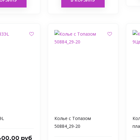
ЭL
Колье с Топазом
Кол
50884_29-20
пл
400.00 руб