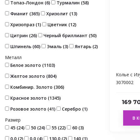
Топаз-Лондон (
6
)
Турмалин (
58
)
Фианит (
365
)
Хризолит (
13
)
Хризопраз (
1
)
Цветник (
12
)
Цитрин (
26
)
Черный бриллиант (
50
)
Шпинель (
60
)
Эмаль (
3
)
Янтарь (
2
)
Металл
Белое золото (
1103
)
Колье с И
Желтое золото (
804
)
3070002
Комбинир. Золото (
306
)
Красное золото (
1345
)
169 7
Розовое золото (
41
)
Серебро (
1
)
В 
Размер
45 (
24
)
50 (
24
)
55 (
22
)
60 (
3
)
0,0 (
2
)
0.0 (
4
)
130.0 (
2
)
140 (
1
)