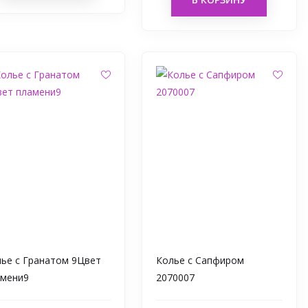
ье с Гранатом 9Цвет
Колье с Сапфиром
амени9
2070007