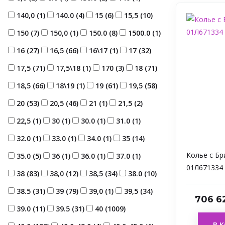
140,0 (
1
)
140.0 (
4
)
15 (
6
)
15,5 (
10
)
150 (
7
)
150,0 (
1
)
150.0 (
8
)
1500.0 (
1
)
16 (
27
)
16,5 (
66
)
16\17 (
1
)
17 (
32
)
17,5 (
71
)
17,5\18 (
1
)
170 (
3
)
18 (
71
)
18,5 (
66
)
18\19 (
1
)
19 (
61
)
19,5 (
58
)
20 (
53
)
20,5 (
46
)
21 (
1
)
21,5 (
2
)
22,5 (
1
)
30 (
1
)
30.0 (
1
)
31.0 (
1
)
32.0 (
1
)
33.0 (
1
)
34.0 (
1
)
35 (
14
)
Колье с Б
35.0 (
5
)
36 (
1
)
36.0 (
1
)
37.0 (
1
)
01Л671334
38 (
83
)
38,0 (
12
)
38,5 (
34
)
38.0 (
10
)
38.5 (
31
)
39 (
79
)
39,0 (
1
)
39,5 (
34
)
706 6
39.0 (
11
)
39.5 (
31
)
40 (
1009
)
В 