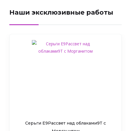
Наши эксклюзивные работы
Серьги Е9Рассвет над облаками9Т c