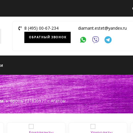
8 (495) 00-67-234
diamant.estet@yandex.ru
ОБРАТНЫЙ ЗВОНОК
ки
ом
Брошь Е2182057Т c Агатом