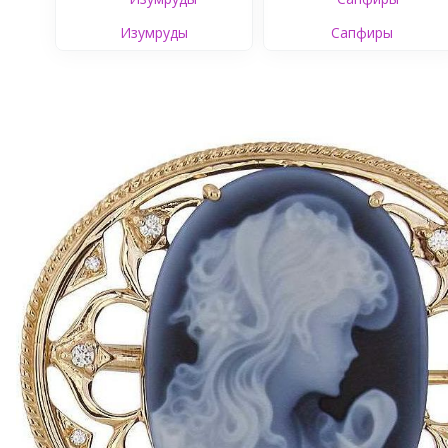
Изумруды
Сапфиры