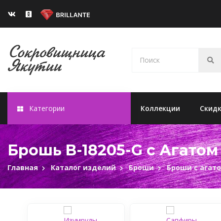
Категории
Коллекции
Скид
Брошь B-18205-G c Агатом
Главная
Каталог изделий
Броши
Броши с агат