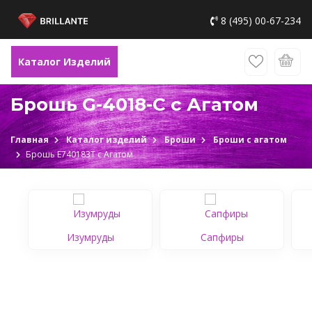
8 (495) 00-67-234
Каталог Изделий
Брошь G-4018-C c Агатом
Главная
Каталог изделий
Броши
Броши с агатом
Брошь Е740183Т c Агатом
Изумруды
Сапфиры