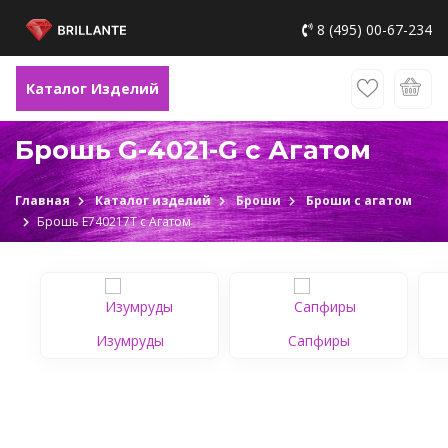
8 (495) 00-67-234
Каталог Изделий
Брошь G-4021-G c Агатом
Главная
Каталог изделий
Броши
Броши с агатом
Брошь Е740217Т c Агатом
Изумруды
Сапфиры