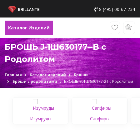
8 (495) 00-67-234
Каталог Изделий
БРОШЬ J-1Ш630177--B с
Родолитом
Главная
Каталог изделий
Броши
Броши с родолитами
БРОШЬ Е01Ш630177-2Т с Родолитом
Изумруды
Сапфиры