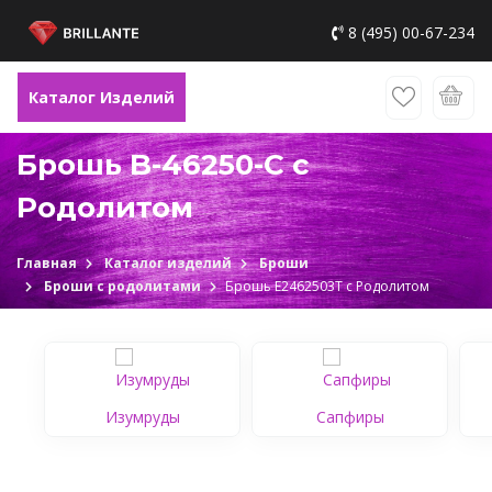
8 (495) 00-67-234
Каталог Изделий
Брошь B-46250-C с
Родолитом
Главная
Каталог изделий
Броши
Броши с родолитами
Брошь Е2462503Т с Родолитом
Изумруды
Сапфиры