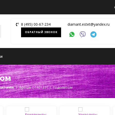
8 (495) 00-67-234
diamant.estet@yandex.ru
ОБРАТНЫЙ ЗВОНОК
ки
том
литами
Брошь Е740123Т с Родолитом