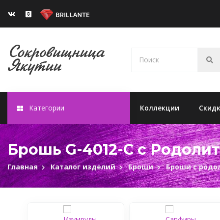
Категории
Коллекции
Скид
Брошь G-4012-C с Родоли
Главная
Каталог изделий
Броши
Броши с родо