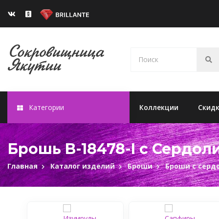
Категории
Коллекции
Скид
Брошь B-18478-I с Сердол
Главная
Каталог изделий
Броши
Броши с серд