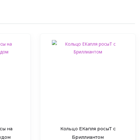
сы на
Кольцо ЕКапля росыТ c
рудом
Бриллиантом