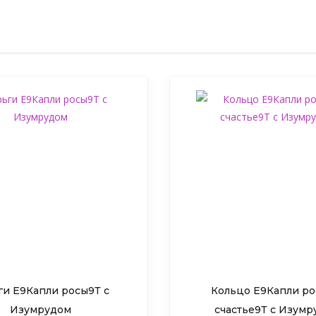
ги Е9Капли росы9Т c
Кольцо Е9Капли ро
Изумрудом
счастье9Т c Изум