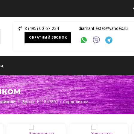
8 (495) 00-67-234
diamant.estet@yandex.ru
ОБРАТНЫЙ ЗВОНОК
ки
иком
оликом
Брошь Е2184789Т с Сердоликом