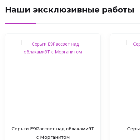
Наши эксклюзивные работы
Серьги Е9Рассвет над облаками9Т
Серь
c Морганитом