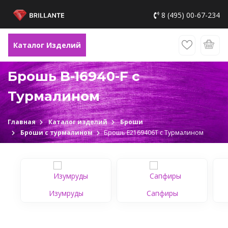
8 (495) 00-67-234
Каталог Изделий
Брошь B-16940-F c
Турмалином
Главная
Каталог изделий
Броши
Броши с турмалином
Брошь Е2169406Т c Турмалином
Изумруды
Сапфиры