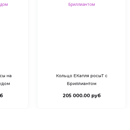
сы на
Кольцо ЕКапля росыТ c
рудом
Бриллиантом
уб
205 000.00 руб