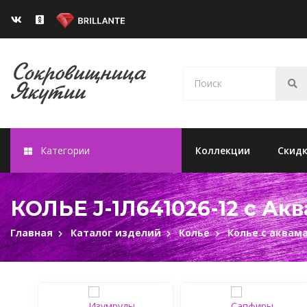
Категории
Коллекции
Скид
КОЛЬЕ J-1Л641026-12 c А
Главная
Каталог изделий
Колье
Колье с аквам