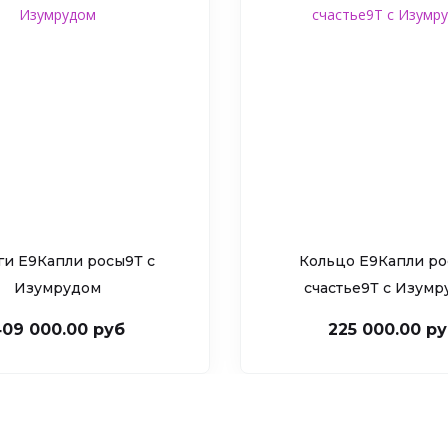
ги Е9Капли росы9Т c
Кольцо Е9Капли ро
Изумрудом
счастье9Т c Изум
09 000.00 руб
225 000.00 р