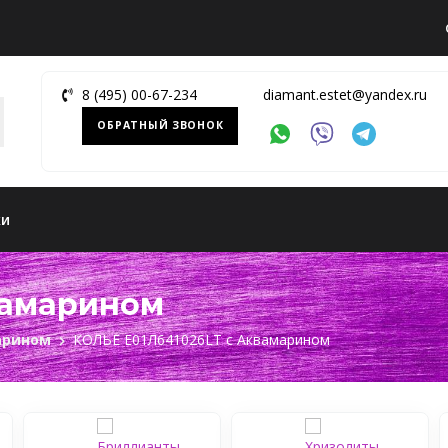
8 (495) 00-67-234
diamant.estet@yandex.ru
ОБРАТНЫЙ ЗВОНОК
ки
квамарином
арином
КОЛЬЕ Е01Л641026LТ c Аквамарином