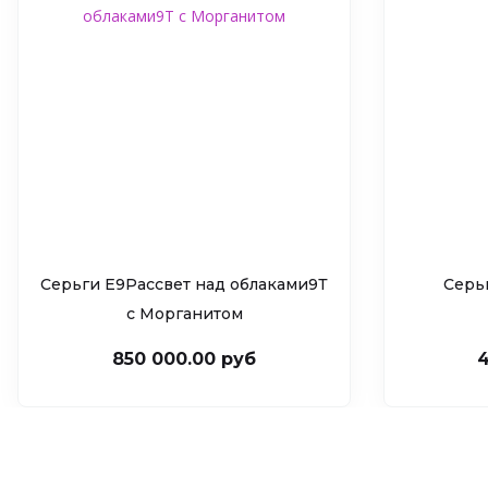
Серьги Е9Рассвет над облаками9Т
Серь
c Морганитом
850 000.00 руб
4