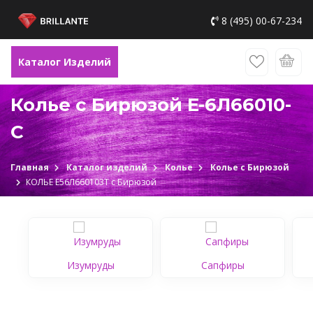
8 (495) 00-67-234
Каталог Изделий
Колье с Бирюзой E-6Л66010-
C
Главная
Каталог изделий
Колье
Колье с Бирюзой
КОЛЬЕ Е56Л660103Т c Бирюзой
Изумруды
Сапфиры