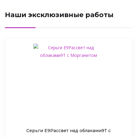
Наши эксклюзивные работы
Серьги Е9Рассвет над облаками9Т c