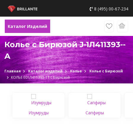
8 (495) 00-67-234
Каталог Изделий
Колье с Бирюзой J-1Л411393--
A
Главная
Каталог изделий
Колье
Колье с Бирюзой
КОЛЬЕ Е01Л411393-1Т c Бирюзой
Изумруды
Сапфиры