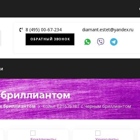
8 (495) 00-67-234
diamant.estet@yandex.ru
ОБРАТНЫЙ ЗВОНОК
ки
м бриллиантом
м бриллиантом
Колье Е2167638Т с Черным бриллиантом