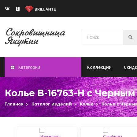
Категории
Коллекции
Скид
Колье B-16763-H с Черны
Главная
Каталог изделий
Колье
Колье с Черны