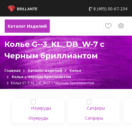
8 (495) 00-67-234
Каталог Изделий
Колье G--3_KL_DB_W-7 с
Черным бриллиантом
Главная
Каталог изделий
Колье
Колье с Черным бриллиантом
Колье Е7-3_KL_DB_WGТ с Черным бриллиантом
Изумруды
Сапфиры