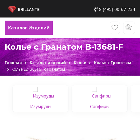
8 (495) 00-67-234
Каталог Изделий
Колье с Гранатом B-13681-F
Главная
Каталог изделий
Колье
Колье с Гранатом
Колье Е2136816Т c Гранатом
Изумруды
Сапфиры