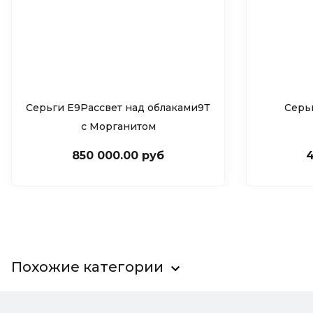
Серьги Е9Рассвет над облаками9Т
Серь
c Морганитом
850 000.00 руб
4
Похожие категории