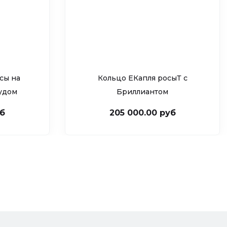
сы на
Кольцо ЕКапля росыТ c
рудом
Бриллиантом
уб
205 000.00 руб