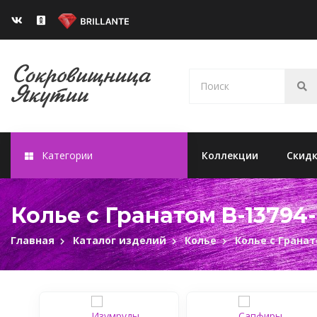
Категории
Коллекции
Скид
Колье с Гранатом B-13794
Главная
Каталог изделий
Колье
Колье с Грана