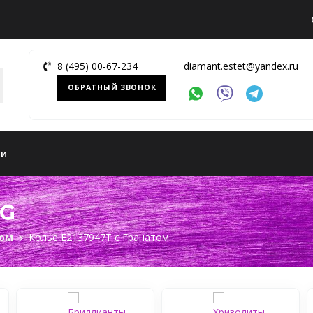
8 (495) 00-67-234
diamant.estet@yandex.ru
ОБРАТНЫЙ ЗВОНОК
ки
-G
том
Колье Е2137947Т c Гранатом