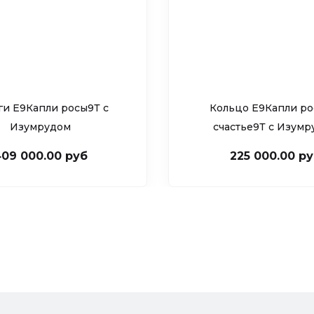
ги Е9Капли росы9Т c
Кольцо Е9Капли ро
Изумрудом
счастье9Т c Изум
09 000.00 руб
225 000.00 р