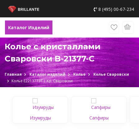
8 (495) 00-67-234
Каталог Изделий
Колье с кристаллами
Сваровски B-21377-C
Главная
Каталог изделий
Колье
Колье Сваровски
Колье Е2213773Т c Кр. Сваровски
Изумруды
Сапфиры