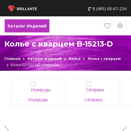
8 (495) 00-67-234
Каталог Изделий
Колье с кварцем B-15213-D
Главная
Каталог изделий
Колье
Колье с кварцем
Колье Е2152134Т c Кварцом
Изумруды
Сапфиры