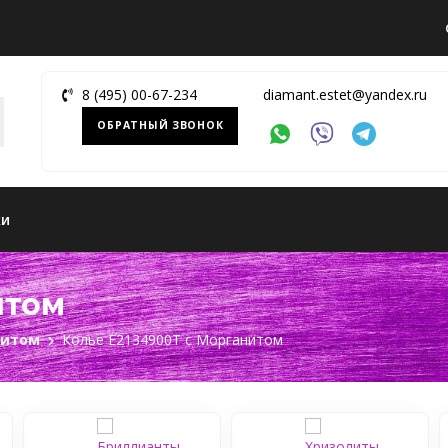
8 (495) 00-67-234
diamant.estet@yandex.ru
ОБРАТНЫЙ ЗВОНОК
ки
итом
нитом
Колье Е2134900Т c Морганитом