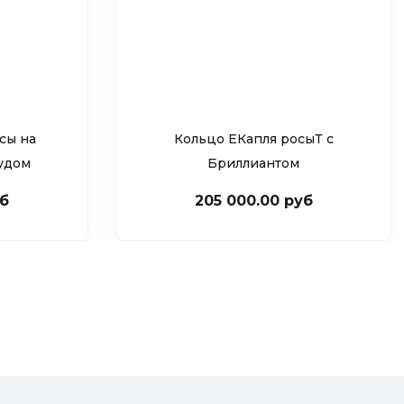
сы на
Кольцо ЕКапля росыТ c
рудом
Бриллиантом
уб
205 000.00 руб