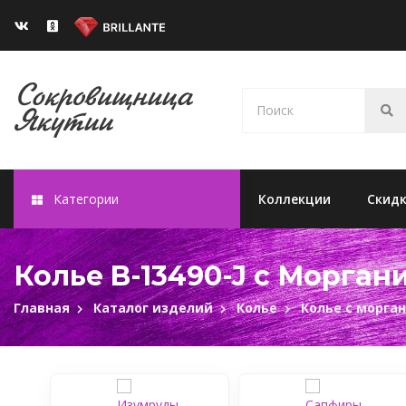
Категории
Коллекции
Скид
Колье B-13490-J c Морган
Главная
Каталог изделий
Колье
Колье с морга