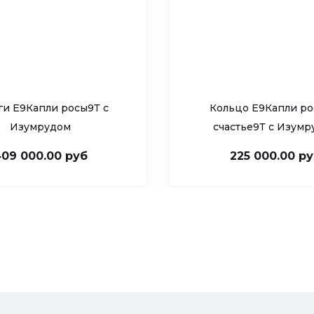
ги Е9Капли росы9Т c
Кольцо Е9Капли ро
Изумрудом
счастье9Т c Изум
09 000.00 руб
225 000.00 р