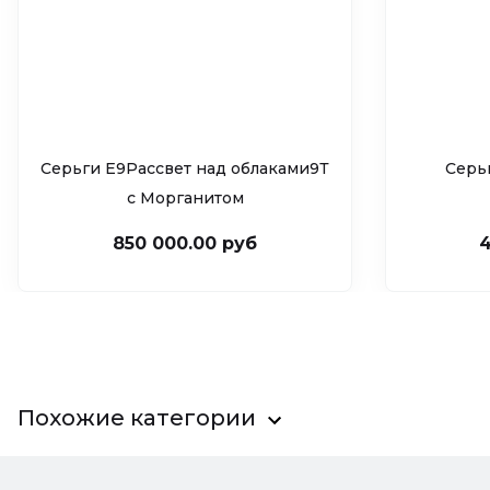
Серьги Е9Рассвет над облаками9Т
Серь
c Морганитом
850 000.00 руб
4
Похожие категории