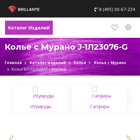
8 (495) 00-67-234
Каталог Изделий
Колье с Мурано J-1Л23076-G
Главная
Каталог изделий
Колье
Колье с Мурано
Колье Е01Л230767Т c Мурано
Изумруды
Сапфиры