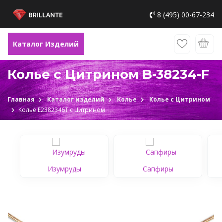
8 (495) 00-67-234
Каталог Изделий
Колье с Цитрином B-38234-F
Главная
Каталог изделий
Колье
Колье с Цитрином
Колье Е2382346Т c Цитрином
Изумруды
Сапфиры