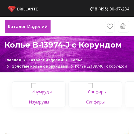
8 (495) 00-67-234
Каталог Изделий
Колье B-13974-J c Корундом
Главная
Каталог изделий
Колье
Золотые колье с корундами
Колье Е2139740Т c Корундом
Изумруды
Сапфиры