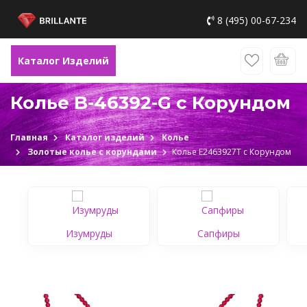
8 (495) 00-67-234
Каталог Изделий
Колье B-46392-G c Корундом
Главная
Каталог изделий
Колье
Золотые колье с корундами
Колье Е2463927Т c Корундом
Изумруды
Сапфиры