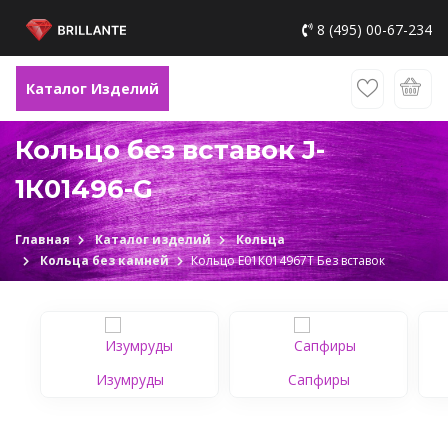
8 (495) 00-67-234
Каталог Изделий
Кольцо без вставок J-
1К01496-G
Главная
Каталог изделий
Кольца
Кольца без камней
Кольцо Е01К014967Т Без вставок
Изумруды
Сапфиры