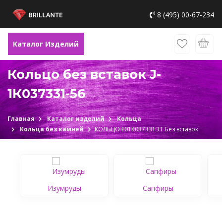
8 (495) 00-67-234
Каталог Изделий
Кольцо без вставок J-
1К037331-56
Главная
Каталог изделий
Кольца
Кольца без камней
КОЛЬЦО Е01К037331ЭТ Без вставок
Изумруды
Сапфиры