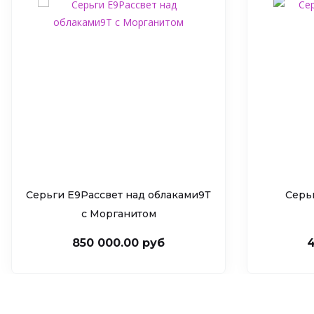
Серьги Е9Рассвет над облаками9Т
Серь
c Морганитом
850 000.00 руб
4