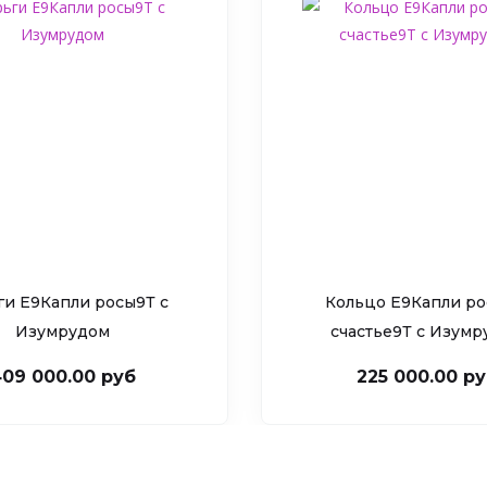
ги Е9Капли росы9Т c
Кольцо Е9Капли ро
Изумрудом
счастье9Т c Изум
09 000.00 руб
225 000.00 р