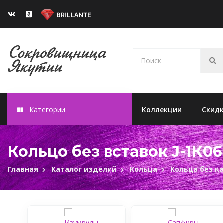
Категории
Коллекции
Скид
Кольцо без вставок J-1К06
Главная
Каталог изделий
Кольца
Кольца без к