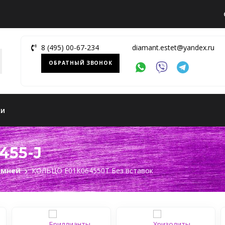
8 (495) 00-67-234
diamant.estet@yandex.ru
ОБРАТНЫЙ ЗВОНОК
ки
455-J
амней
КОЛЬЦО Е01К064550Т Без вставок