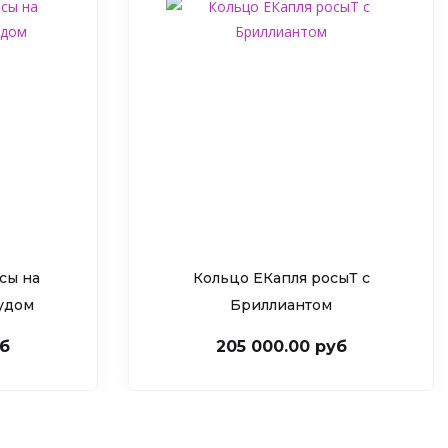
сы на
Кольцо ЕКапля росыТ c
рудом
Бриллиантом
уб
205 000.00 руб