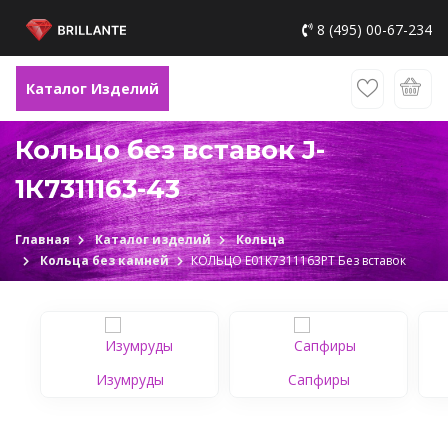
8 (495) 00-67-234
Каталог Изделий
Кольцо без вставок J-
1К7311163-43
Главная
Каталог изделий
Кольца
Кольца без камней
КОЛЬЦО Е01К7311163РТ Без вставок
Изумруды
Сапфиры