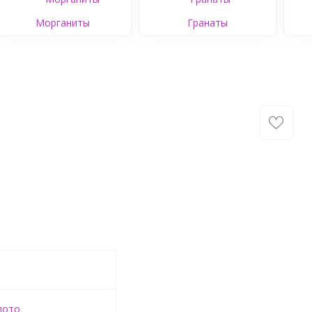
Морганиты
Гранаты
лото