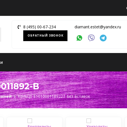
8 (495) 00-67-234
diamant.estet@yandex.ru
ОБРАТНЫЙ ЗВОНОК
ки
011892-B
амней
Кольцо Е101000118922Т Без вставок