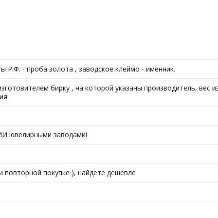
Р.Ф. - проба золота , заводское клеймо - именник.
готовителем бирку , на которой указаны производитель, вес из
ия.
МИ ювелирными заводами!
ри повторной покупке ), найдете дешевле