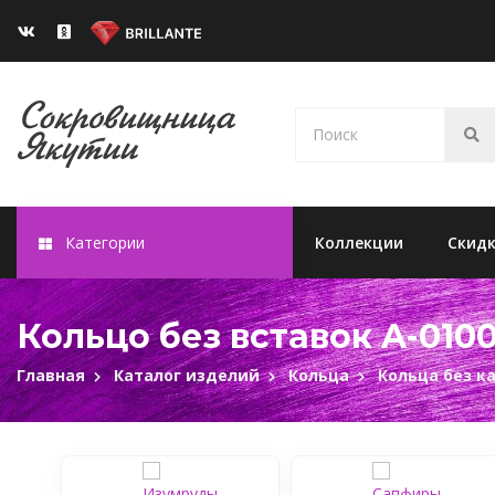
Категории
Коллекции
Скид
Кольцо без вставок A-0100
Главная
Каталог изделий
Кольца
Кольца без к