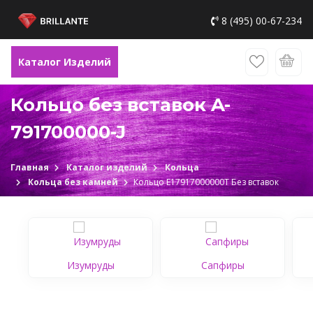
8 (495) 00-67-234
Каталог Изделий
Кольцо без вставок A-
791700000-J
Главная
Каталог изделий
Кольца
Кольца без камней
Кольцо Е17917000000Т Без вставок
Изумруды
Сапфиры