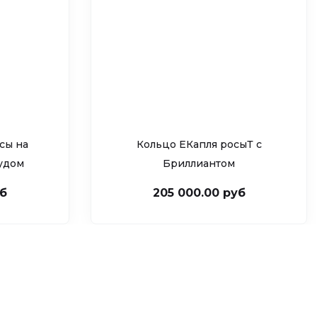
сы на
Кольцо ЕКапля росыТ c
рудом
Бриллиантом
уб
205 000.00 руб