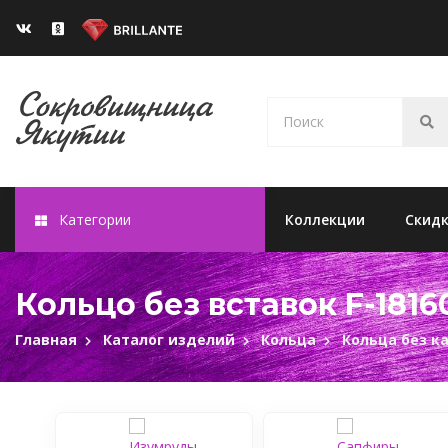
Категории
Коллекции
Скид
Кольцо без вставок F-1816
Главная
Каталог изделий
Кольца
Кольца без к