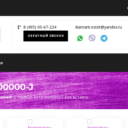
8 (495) 00-67-234
diamant.estet@yandex.ru
ОБРАТНЫЙ ЗВОНОК
ки
00000-J
амней
Кольцо Е61816000000Т Без вставок