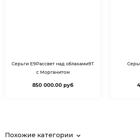
Серьги Е9Рассвет над облаками9Т
Серь
c Морганитом
850 000.00 руб
4
Похожие категории