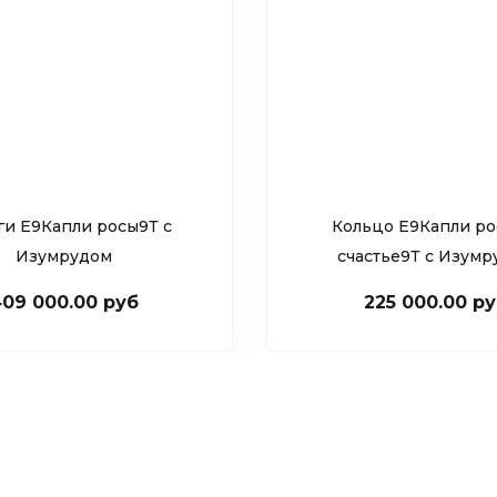
ги Е9Капли росы9Т c
Кольцо Е9Капли ро
Изумрудом
счастье9Т c Изум
09 000.00 руб
225 000.00 р