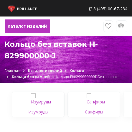
8 (495) 00-67-234
Каталог Изделий
Кольцо без вставок H-
829900000-J
Главная
Каталог изделий
Кольца
Кольца без камней
Кольцо Е88299000000Т Без вставок
Изумруды
Сапфиры