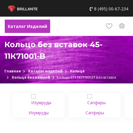
8 (495) 00-67-234
Каталог Изделий
Кольцо без вставок 45-
11К71001-B
Главная
Каталог изделий
Кольца
Кольца без камней
Кольцо ЕТ11К710012Т Без вставок
Изумруды
Сапфиры