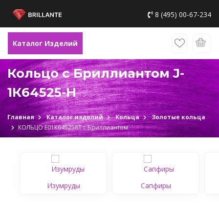
8 (495) 00-67-234
Каталог Изделий
Кольцо с Бриллиантом J-
1К64525-H
Главная
Каталог изделий
Кольца
Золотые кольца
КОЛЬЦО Е01К645258Т c Бриллиантом
Изумруды
Сапфиры