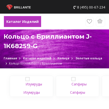
8 (495) 00-67-234
Каталог Изделий
Кольцо с Бриллиантом J-
1К68259-G
Главная
Каталог изделий
Кольца
Золотые кольца
Кольцо Е01К682597Т c Бриллиантом
Изумруды
Сапфиры