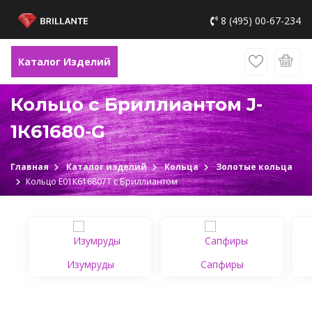
8 (495) 00-67-234
Каталог Изделий
Кольцо с Бриллиантом J-
1К61680-G
Главная
Каталог изделий
Кольца
Золотые кольца
Кольцо Е01К616807Т c Бриллиантом
Изумруды
Сапфиры