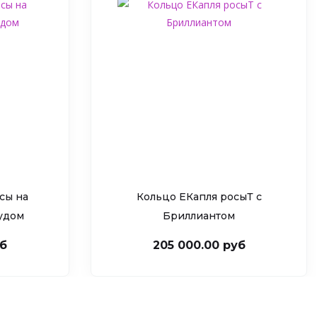
сы на
Кольцо ЕКапля росыТ c
рудом
Бриллиантом
уб
205 000.00 руб