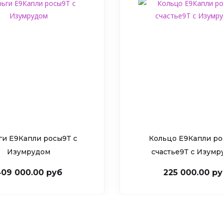
ги Е9Капли росы9Т c
Кольцо Е9Капли ро
Изумрудом
счастье9Т c Изум
09 000.00 руб
225 000.00 р