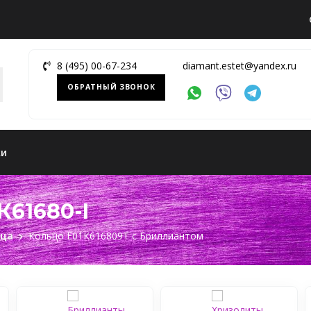
8 (495) 00-67-234
diamant.estet@yandex.ru
ОБРАТНЫЙ ЗВОНОК
ки
К61680-I
ьца
Кольцо Е01К616809Т c Бриллиантом