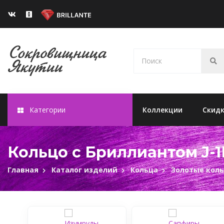
Категории
Коллекции
Скид
Кольцо с Бриллиантом J-1
Главная
Каталог изделий
Кольца
Золотые кол