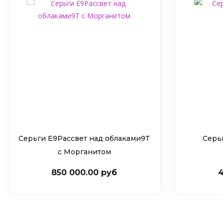
Серьги Е9Рассвет над облаками9Т
Серь
c Морганитом
850 000.00 руб
4