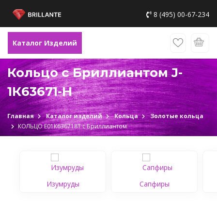
8 (495) 00-67-234
Каталог Изделий
Кольцо с Бриллиантом J-
1К63671-H
Главная
Каталог изделий
Кольца
Золотые кольца
КОЛЬЦО Е01К636718Т c Бриллиантом
Изумруды
Сапфиры