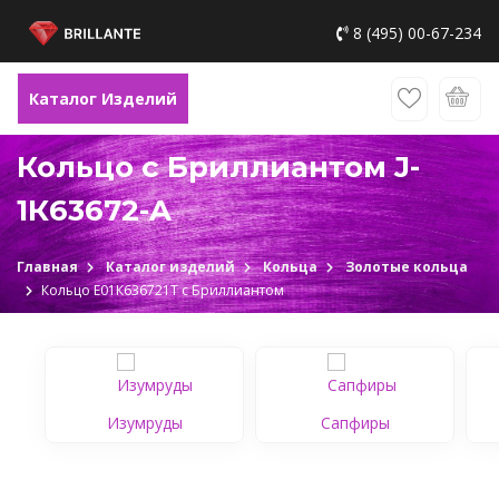
8 (495) 00-67-234
Каталог Изделий
Кольцо с Бриллиантом J-
1К63672-A
Главная
Каталог изделий
Кольца
Золотые кольца
Кольцо Е01К636721Т c Бриллиантом
Изумруды
Сапфиры