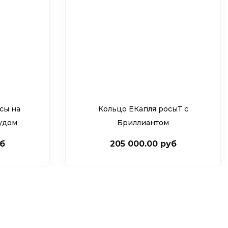
сы на
Кольцо ЕКапля росыТ c
рудом
Бриллиантом
уб
205 000.00 руб