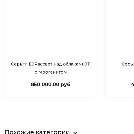
Серьги Е9Рассвет над облаками9Т
Серь
c Морганитом
850 000.00 руб
4
Похожие категории