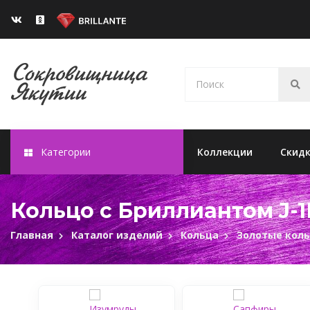
Категории
Коллекции
Скид
Кольцо с Бриллиантом J-1
Главная
Каталог изделий
Кольца
Золотые кол