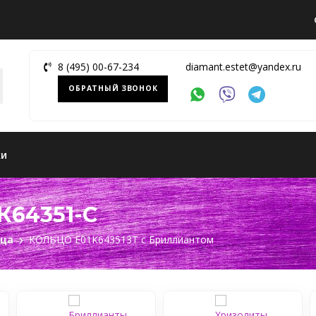
8 (495) 00-67-234
diamant.estet@yandex.ru
ОБРАТНЫЙ ЗВОНОК
ки
К64351-C
ьца
КОЛЬЦО Е01К643513Т c Бриллиантом