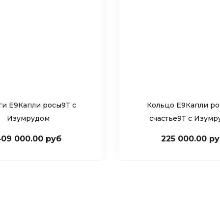
ги Е9Капли росы9Т c
Кольцо Е9Капли ро
Изумрудом
счастье9Т c Изум
09 000.00 руб
225 000.00 р