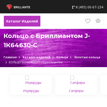
8 (495) 00-67-234
Каталог Изделий
Кольцо с Бриллиантом J-
1К64630-C
Главная
Каталог изделий
Кольца
Золотые кольца
КОЛЬЦО Е01К646303Т c Бриллиантом
Изумруды
Сапфиры