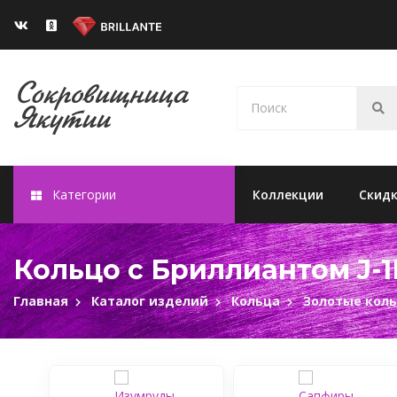
Категории
Коллекции
Скид
Кольцо с Бриллиантом J-1
Главная
Каталог изделий
Кольца
Золотые кол