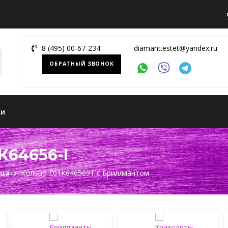
8 (495) 00-67-234
diamant.estet@yandex.ru
ОБРАТНЫЙ ЗВОНОК
ки
К64656-I
ьца
Кольцо Е01К646569Т c Бриллиантом