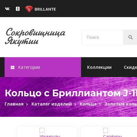
Категории
Коллекции
Скид
Кольцо с Бриллиантом J-1
Главная
Каталог изделий
Кольца
Золотые кол