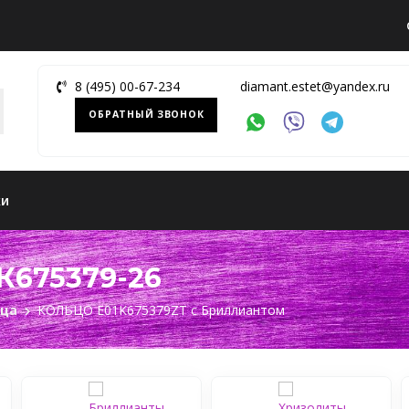
8 (495) 00-67-234
diamant.estet@yandex.ru
ОБРАТНЫЙ ЗВОНОК
ки
К675379-26
ьца
КОЛЬЦО Е01К675379ZТ c Бриллиантом