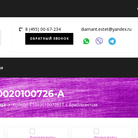
8 (495) 00-67-234
diamant.estet@yandex.ru
ОБРАТНЫЙ ЗВОНОК
ки
0020100726-A
ьца
Кольцо Е100201007261Т c Бриллиантом