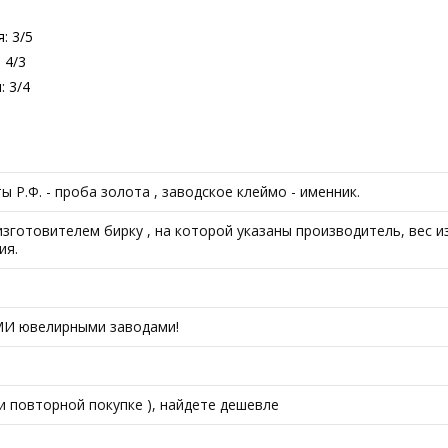
: 3/5
 4/3
: 3/4
Р.Ф. - проба золота , заводское клеймо - именник.
готовителем бирку , на которой указаны производитель, вес из
ия.
МИ ювелирными заводами!
ри повторной покупке ), найдете дешевле