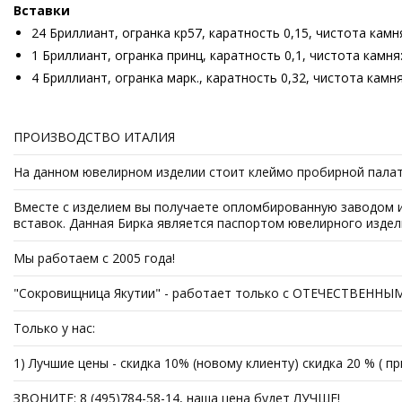
Вставки
24 Бриллиант, огранка кр57, каратность 0,15, чистота камня
1 Бриллиант, огранка принц, каратность 0,1, чистота камня:
4 Бриллиант, огранка марк., каратность 0,32, чистота камня
ПРОИЗВОДСТВО ИТАЛИЯ
На данном ювелирном изделии стоит клеймо пробирной палаты 
Вместе с изделием вы получаете опломбированную заводом из
вставок. Данная Бирка является паспортом ювелирного издел
Мы работаем с 2005 года!
"Сокровищница Якутии" - работает только с ОТЕЧЕСТВЕННЫ
Только у нас:
1) Лучшие цены - скидка 10% (новому клиенту) скидка 20 % ( п
ЗВОНИТЕ: 8 (495)784-58-14, наша цена будет ЛУЧШЕ!