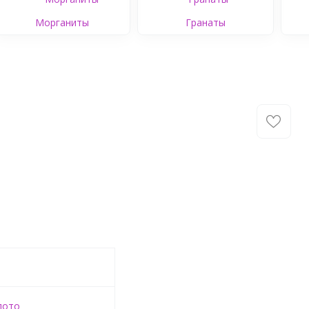
Морганиты
Гранаты
лото