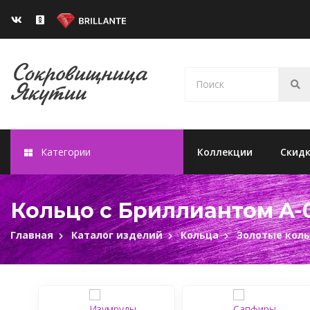
Категории
Коллекции
Скид
Кольцо с Бриллиантом A-
Главная
Каталог изделий
Кольца
Золотые кол