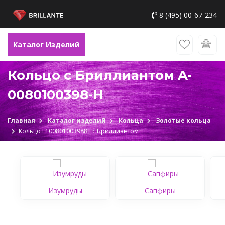
8 (495) 00-67-234
Каталог Изделий
Кольцо с Бриллиантом A-
0080100398-H
Главная
Каталог изделий
Кольца
Золотые кольца
Кольцо Е100801003988Т c Бриллиантом
Изумруды
Сапфиры