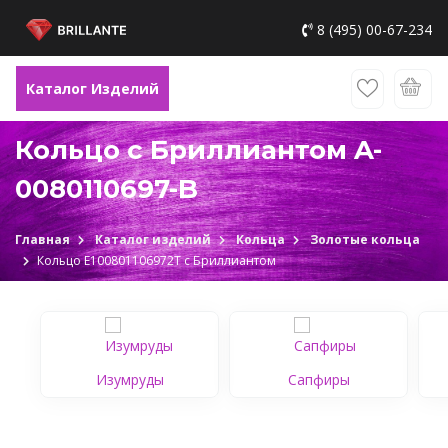
8 (495) 00-67-234
Каталог Изделий
Кольцо с Бриллиантом A-
0080110697-B
Главная
Каталог изделий
Кольца
Золотые кольца
Кольцо Е100801106972Т c Бриллиантом
Изумруды
Сапфиры