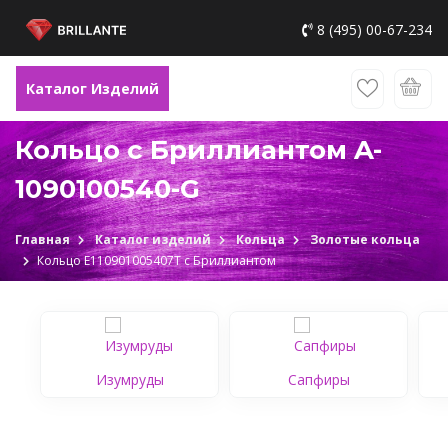
8 (495) 00-67-234
Каталог Изделий
Кольцо с Бриллиантом A-
1090100540-G
Главная
Каталог изделий
Кольца
Золотые кольца
Кольцо Е110901005407Т c Бриллиантом
Изумруды
Сапфиры