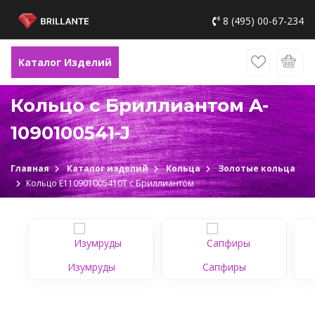
8 (495) 00-67-234
Каталог Изделий
Кольцо с Бриллиантом A-
1090100541-J
Главная
Каталог изделий
Кольца
Золотые кольца
Кольцо Е110901005410Т c Бриллиантом
Изумруды
Сапфиры