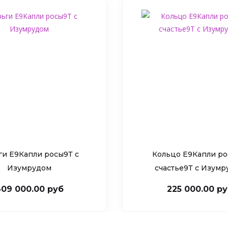
ги Е9Капли росы9Т c
Кольцо Е9Капли ро
Изумрудом
счастье9Т c Изум
09 000.00 руб
225 000.00 р