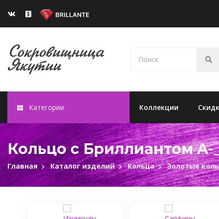
Категории
Коллекции
Скид
Кольцо с Бриллиантом A-
Главная
Каталог изделий
Кольца
Золотые кол