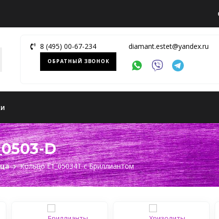
8 (495) 00-67-234
diamant.estet@yandex.ru
ОБРАТНЫЙ ЗВОНОК
ки
_0503-D
ьца
Кольцо Е1_05034Т c Бриллиантом