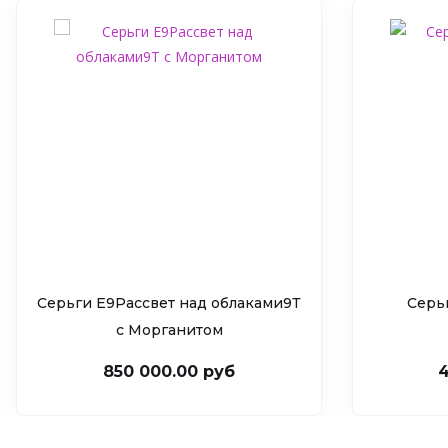
Серьги Е9Рассвет над облаками9Т
Серь
c Морганитом
850 000.00 руб
4