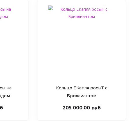
сы на
Кольцо ЕКапля росыТ c
рудом
Бриллиантом
уб
205 000.00 руб